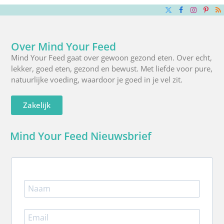
X
Facebook
Instagra
Pinte
R
(Twitter)
Over Mind Your Feed
Mind Your Feed gaat over gewoon gezond eten. Over echt,
lekker, goed eten, gezond en bewust. Met liefde voor pure,
natuurlijke voeding, waardoor je goed in je vel zit.
Zakelijk
Mind Your Feed Nieuwsbrief