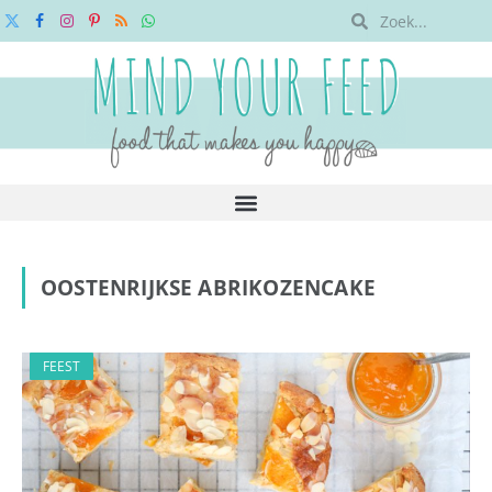
X
Facebook
Instagram
Pinterest
RSS
WhatsApp
(Twitter)
OOSTENRIJKSE ABRIKOZENCAKE
FEEST