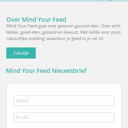
X
Facebook
Instagra
Pinte
R
(Twitter)
Over Mind Your Feed
Mind Your Feed gaat over gewoon gezond eten. Over echt,
lekker, goed eten, gezond en bewust. Met liefde voor pure,
natuurlijke voeding, waardoor je goed in je vel zit.
Zakelijk
Mind Your Feed Nieuwsbrief