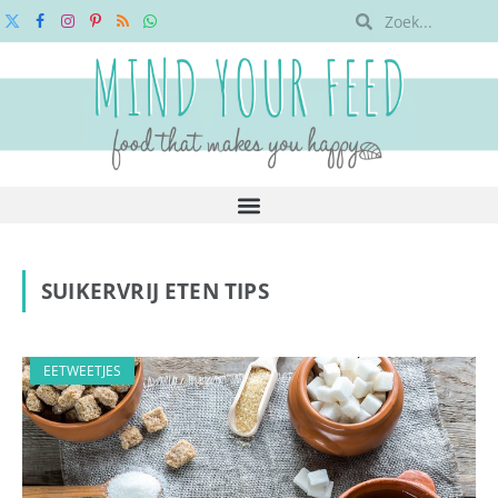
X
Facebook
Instagram
Pinterest
RSS
WhatsApp
(Twitter)
SUIKERVRIJ ETEN TIPS
EETWEETJES