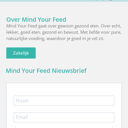
X
Facebook
Instagra
Pinte
R
(Twitter)
Over Mind Your Feed
Mind Your Feed gaat over gewoon gezond eten. Over echt,
lekker, goed eten, gezond en bewust. Met liefde voor pure,
natuurlijke voeding, waardoor je goed in je vel zit.
Zakelijk
Mind Your Feed Nieuwsbrief