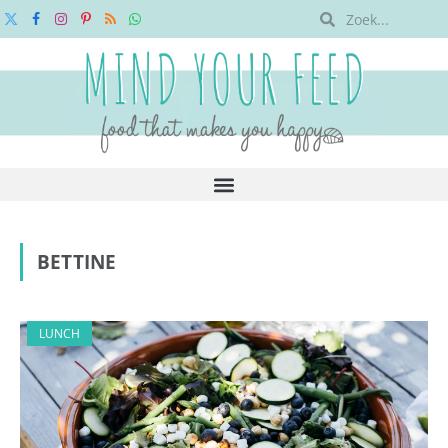
X
Facebook
Instagram
Pinterest
RSS
WhatsApp
(Twitter)
BETTINE
LUNCH