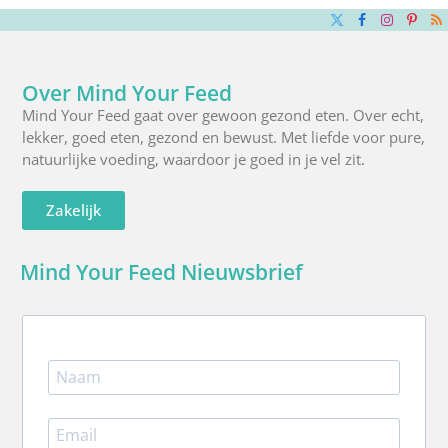
X
Facebook
Instagra
Pinte
R
(Twitter)
Over Mind Your Feed
Mind Your Feed gaat over gewoon gezond eten. Over echt,
lekker, goed eten, gezond en bewust. Met liefde voor pure,
natuurlijke voeding, waardoor je goed in je vel zit.
Zakelijk
Mind Your Feed Nieuwsbrief