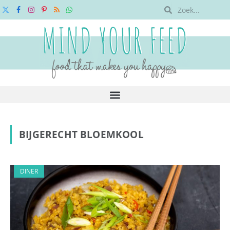
X
Facebook
Instagram
Pinterest
RSS
WhatsApp
(Twitter)
BIJGERECHT BLOEMKOOL
DINER