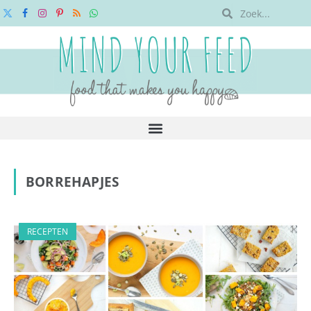
X
Facebook
Instagram
Pinterest
RSS
WhatsApp
(Twitter)
BORREHAPJES
RECEPTEN