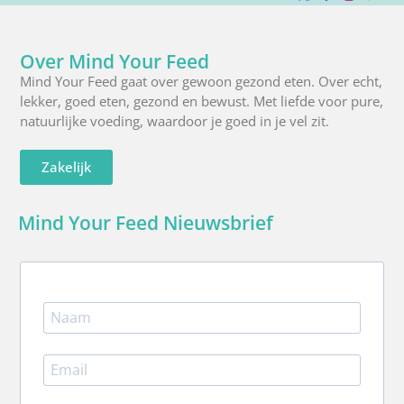
X
Facebook
Instagra
Pinte
R
(Twitter)
Over Mind Your Feed
Mind Your Feed gaat over gewoon gezond eten. Over echt,
lekker, goed eten, gezond en bewust. Met liefde voor pure,
natuurlijke voeding, waardoor je goed in je vel zit.
Zakelijk
Mind Your Feed Nieuwsbrief