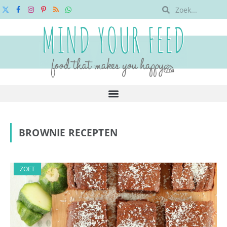
X
Facebook
Instagram
Pinterest
RSS
WhatsApp
(Twitter)
BROWNIE RECEPTEN
ZOET