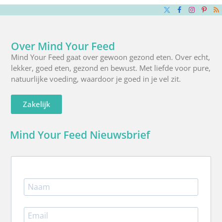
X
Facebook
Instagra
Pinte
R
(Twitter)
Over Mind Your Feed
Mind Your Feed gaat over gewoon gezond eten. Over echt,
lekker, goed eten, gezond en bewust. Met liefde voor pure,
natuurlijke voeding, waardoor je goed in je vel zit.
Zakelijk
Mind Your Feed Nieuwsbrief