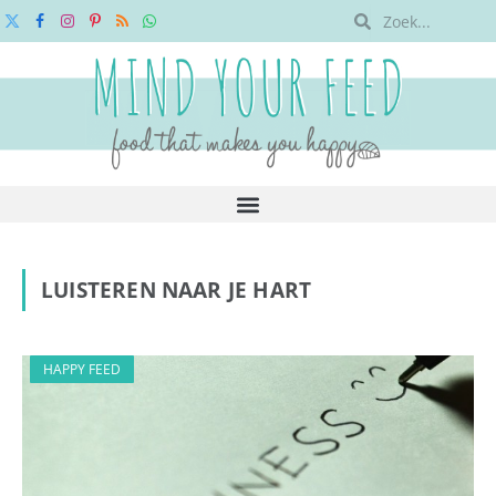
X
Facebook
Instagram
Pinterest
RSS
WhatsApp
(Twitter)
LUISTEREN NAAR JE HART
HAPPY FEED