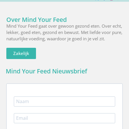
X
Facebook
Instagra
Pinte
R
(Twitter)
Over Mind Your Feed
Mind Your Feed gaat over gewoon gezond eten. Over echt,
lekker, goed eten, gezond en bewust. Met liefde voor pure,
natuurlijke voeding, waardoor je goed in je vel zit.
Zakelijk
Mind Your Feed Nieuwsbrief