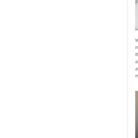
W
m
R
a
a
m