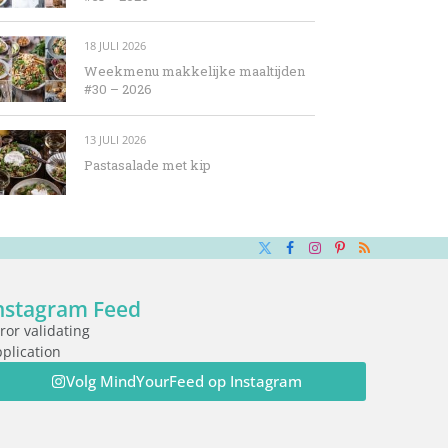
18 JULI 2026
Weekmenu makkelijke maaltijden
#30 – 2026
13 JULI 2026
Pastasalade met kip
X
Facebook
Instagram
Pinterest
RSS
(Twitter)
nstagram Feed
ror validating
plication
Volg MindYourFeed op Instagram