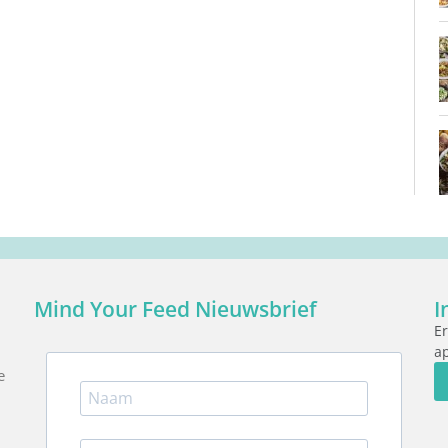
Mind Your Feed Nieuwsbrief
I
Er
ap
e