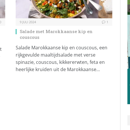
0
9 JULI 2024
1
Salade met Marokkaanse kip en
couscous
Salade Marokkaanse kip en couscous, een
t
rijkgevulde maaltijdsalade met verse
e
spinazie, couscous, kikkererwten, feta en
heerlijke kruiden uit de Marokkaanse…