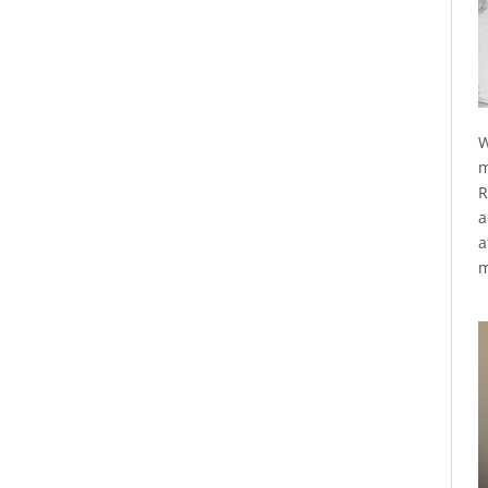
W
m
R
a
a
m