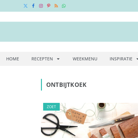
X
Facebook
Instagram
Pinterest
RSS
WhatsApp
(Twitter)
HOME
RECEPTEN
WEEKMENU
INSPIRATIE
ONTBIJTKOEK
ZOET