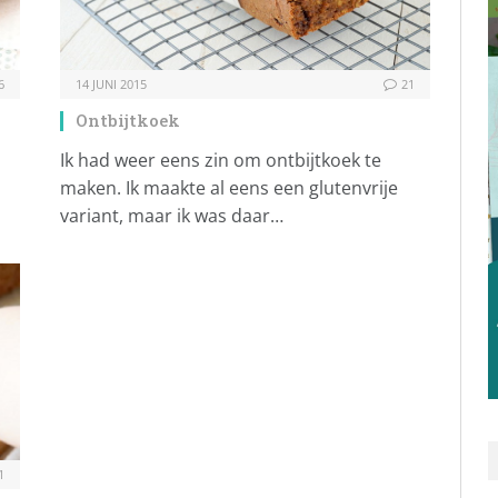
6
14 JUNI 2015
21
Ontbijtkoek
Ik had weer eens zin om ontbijtkoek te
maken. Ik maakte al eens een glutenvrije
variant, maar ik was daar…
1