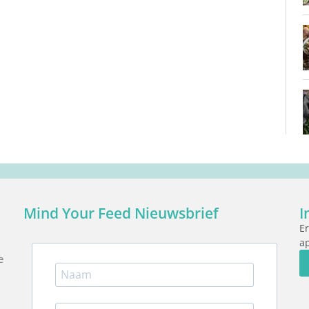
Mind Your Feed Nieuwsbrief
I
Er
ap
e