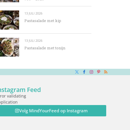
13 JULI 2026
Pastasalade met kip
13 JULI 2026
Pastasalade met tonijn
X
Facebook
Instagram
Pinterest
RSS
(Twitter)
nstagram Feed
ror validating
plication
Volg MindYourFeed op Instagram