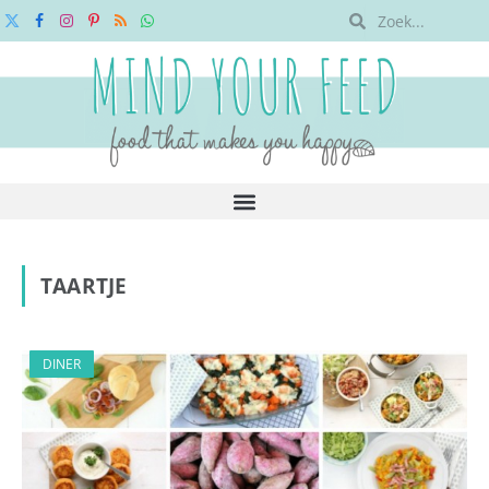
X
Facebook
Instagram
Pinterest
RSS
WhatsApp
(Twitter)
TAARTJE
DINER