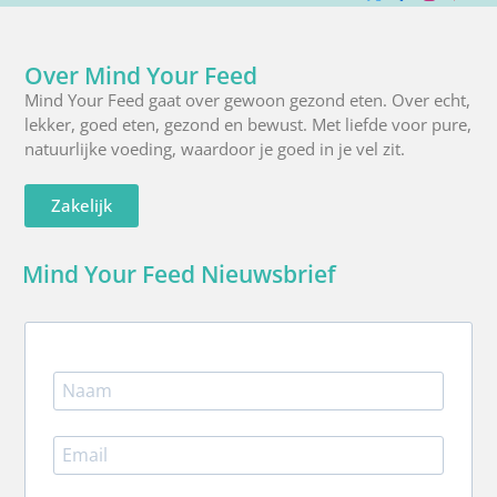
X
Facebook
Instagra
Pinte
R
(Twitter)
Over Mind Your Feed
Mind Your Feed gaat over gewoon gezond eten. Over echt,
lekker, goed eten, gezond en bewust. Met liefde voor pure,
natuurlijke voeding, waardoor je goed in je vel zit.
Zakelijk
Mind Your Feed Nieuwsbrief