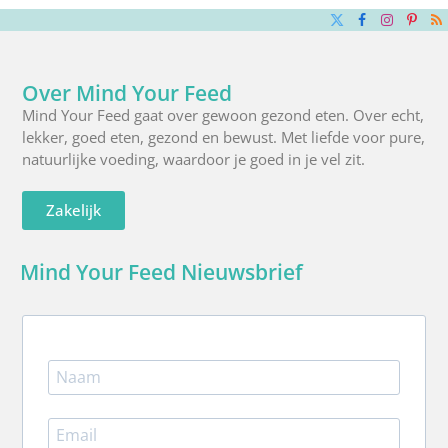
X
Facebook
Instagra
Pinte
R
(Twitter)
Over Mind Your Feed
Mind Your Feed gaat over gewoon gezond eten. Over echt,
lekker, goed eten, gezond en bewust. Met liefde voor pure,
natuurlijke voeding, waardoor je goed in je vel zit.
Zakelijk
Mind Your Feed Nieuwsbrief