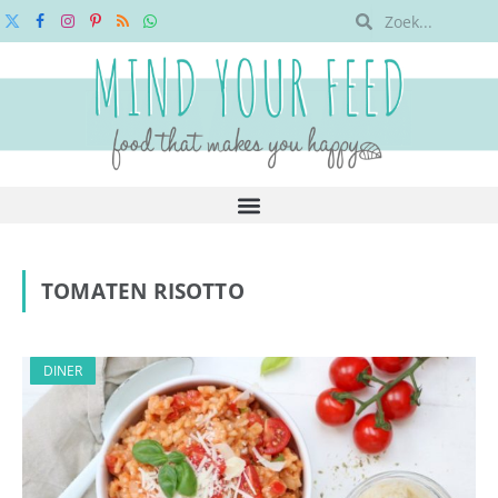
X
Facebook
Instagram
Pinterest
RSS
WhatsApp
(Twitter)
TOMATEN RISOTTO
DINER