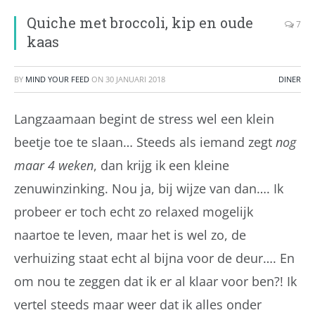
Quiche met broccoli, kip en oude
7
kaas
BY
MIND YOUR FEED
ON
30 JANUARI 2018
DINER
Langzaamaan begint de stress wel een klein
beetje toe te slaan… Steeds als iemand zegt
nog
maar 4 weken
, dan krijg ik een kleine
zenuwinzinking. Nou ja, bij wijze van dan…. Ik
probeer er toch echt zo relaxed mogelijk
naartoe te leven, maar het is wel zo, de
verhuizing staat echt al bijna voor de deur…. En
om nou te zeggen dat ik er al klaar voor ben?! Ik
vertel steeds maar weer dat ik alles onder