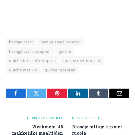
hartige taart
hartige taart broccoli
hartige taart recepten
quiche
quiche broccoli recepten
quiche met broccoli
quiche met kip
quiche recepten
Facebook
Twitter
Pinterest
LinkedIn
Tumblr
Email
PREVIOUS ARTICLE
NEXT ARTICLE
Weekmenu 46
Broodje pittige kip met
makkelijke maaltijden
rucola