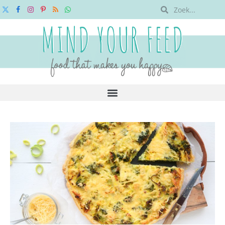
X
Facebook
Instagram
Pinterest
RSS
WhatsApp
(Twitter)