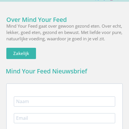
X
Facebook
Instagra
Pinte
R
(Twitter)
Over Mind Your Feed
Mind Your Feed gaat over gewoon gezond eten. Over echt,
lekker, goed eten, gezond en bewust. Met liefde voor pure,
natuurlijke voeding, waardoor je goed in je vel zit.
Zakelijk
Mind Your Feed Nieuwsbrief