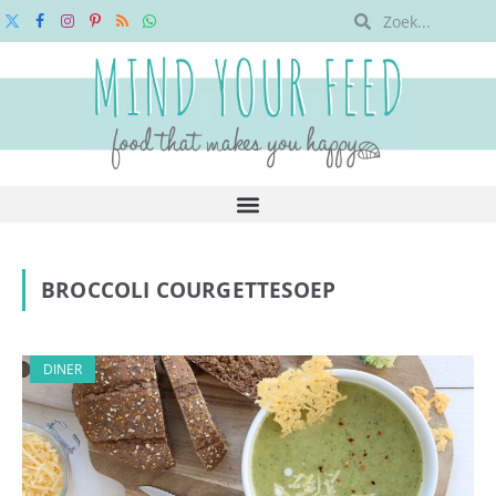
X
Facebook
Instagram
Pinterest
RSS
WhatsApp
(Twitter)
BROCCOLI COURGETTESOEP
DINER