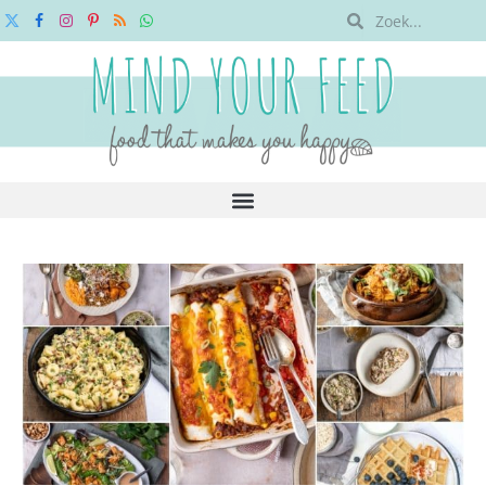
X
Facebook
Instagram
Pinterest
RSS
WhatsApp
(Twitter)