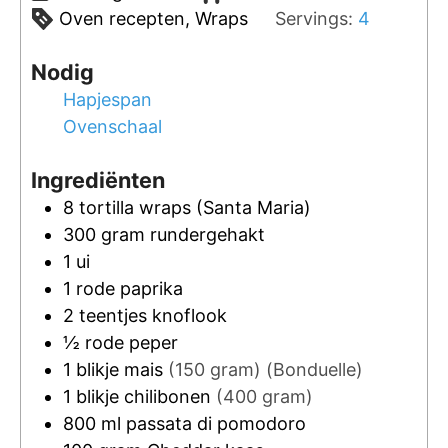
Oven recepten, Wraps
Servings:
4
Nodig
Hapjespan
Ovenschaal
Ingrediënten
8
tortilla wraps
(Santa Maria)
300
gram
rundergehakt
1
ui
1
rode paprika
2
teentjes
knoflook
½
rode peper
1
blikje
mais
(150 gram)
(Bonduelle)
1
blikje
chilibonen
(400 gram)
800
ml
passata di pomodoro