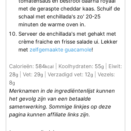
tomatensaus en bestrooi daarna royaal
met de geraspte cheddar kaas. Schuif de
schaal met enchillada's zo' 20-25
minuten de warme oven in.
Serveer de enchillada's met gehakt met
crème fraiche en frisse salade ui. Lekker
met
zelfgemaakte guacamole
!
Calorieën:
584
|
Koolhydraten:
55
|
Eiwit:
kcal
g
28
|
Vet:
29
|
Verzadigd vet:
12
|
Vezels:
g
g
g
8
g
Merknamen in de ingrediëntenlijst kunnen
het gevolg zijn van een betaalde
samenwerking. Sommige linkjes op deze
pagina kunnen affiliate links zijn.