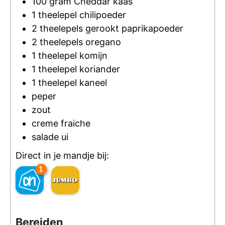
100
gram
Cheddar kaas
1
theelepel
chilipoeder
2
theelepels
gerookt paprikapoeder
2
theelepels
oregano
1
theelepel
komijn
1
theelepel
koriander
1
theelepel
kaneel
peper
zout
creme fraiche
salade ui
Direct in je mandje bij:
1
Bereiden