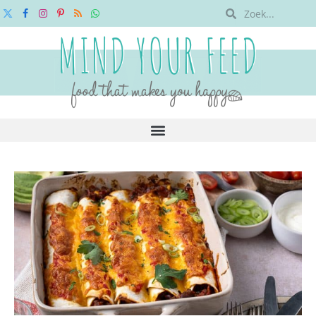
X
Facebook
Instagram
Pinterest
RSS
WhatsApp
(Twitter)