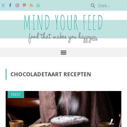
X
Facebook
Instagram
Pinterest
RSS
WhatsApp
(Twitter)
CHOCOLADETAART RECEPTEN
FEEST