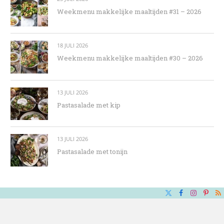
Weekmenu makkelijke maaltijden #31 – 2026
18 JULI 2026
Weekmenu makkelijke maaltijden #30 – 2026
13 JULI 2026
Pastasalade met kip
13 JULI 2026
Pastasalade met tonijn
X
Facebook
Instagra
Pinte
R
(Twitter)