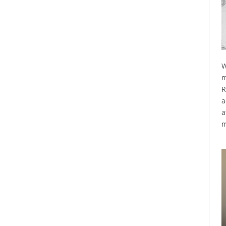
W
m
R
a
a
m