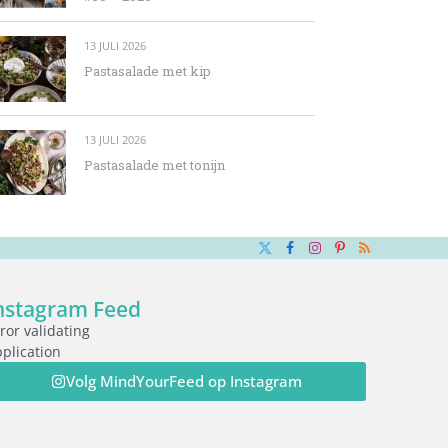
13 JULI 2026
Pastasalade met kip
13 JULI 2026
Pastasalade met tonijn
X
Facebook
Instagram
Pinterest
RSS
(Twitter)
nstagram Feed
ror validating
plication
Volg MindYourFeed op Instagram