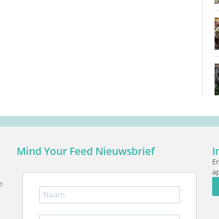
Mind Your Feed Nieuwsbrief
I
Er
ap
e