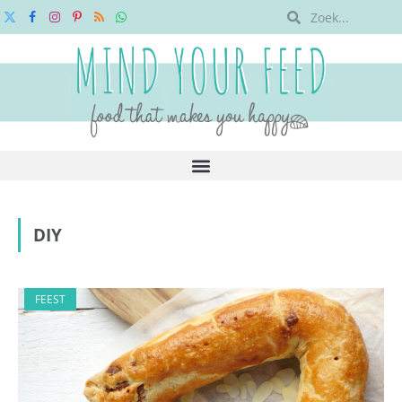
X
Facebook
Instagram
Pinterest
RSS
WhatsApp
(Twitter)
DIY
FEEST