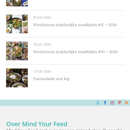
25 JULI 2026
Weekmenu makkelijke maaltijden #31 – 2026
18 JULI 2026
Weekmenu makkelijke maaltijden #30 – 2026
13 JULI 2026
Pastasalade met kip
X
Facebook
Instagra
Pinte
R
(Twitter)
Over Mind Your Feed