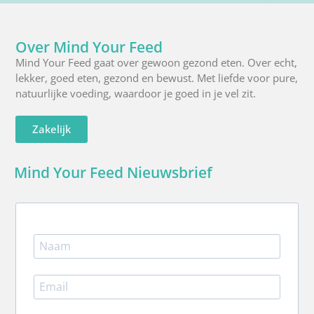
X
Facebook
Instagra
Pinte
R
(Twitter)
Over Mind Your Feed
Mind Your Feed gaat over gewoon gezond eten. Over echt,
lekker, goed eten, gezond en bewust. Met liefde voor pure,
natuurlijke voeding, waardoor je goed in je vel zit.
Zakelijk
Mind Your Feed Nieuwsbrief