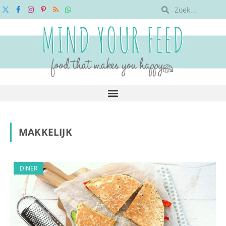
X
Facebook
Instagram
Pinterest
RSS
WhatsApp
(Twitter)
MAKKELIJK
DINER