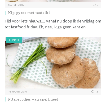
8 APRIL 2016
5
Kip gyros met tzatziki
Tijd voor iets nieuws…. Vanaf nu doop ik de vrijdag om
tot fastfood friday. Eh, nee, ik ga geen kant en…
LUNCH
16 MAART 2016
13
Pitabroodjes van speltmeel