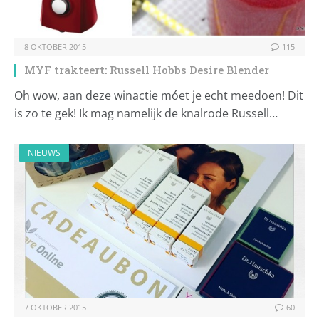
8 OKTOBER 2015
115
MYF trakteert: Russell Hobbs Desire Blender
Oh wow, aan deze winactie móet je echt meedoen! Dit
is zo te gek! Ik mag namelijk de knalrode Russell…
NIEUWS
7 OKTOBER 2015
60