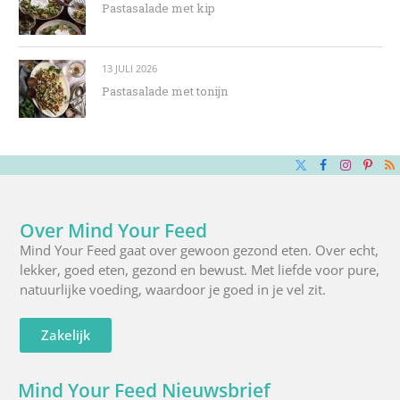
Pastasalade met kip
13 JULI 2026
Pastasalade met tonijn
X
Facebook
Instagra
Pinte
R
(Twitter)
Over Mind Your Feed
Mind Your Feed gaat over gewoon gezond eten. Over echt,
lekker, goed eten, gezond en bewust. Met liefde voor pure,
natuurlijke voeding, waardoor je goed in je vel zit.
Zakelijk
Mind Your Feed Nieuwsbrief