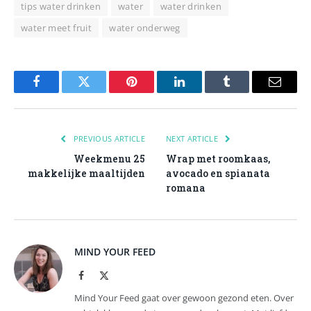
tips water drinken
water
water drinken
water meet fruit
water onderweg
Facebook
Twitter
Pinterest
LinkedIn
Tumblr
Email
PREVIOUS ARTICLE
NEXT ARTICLE
Weekmenu 25
Wrap met roomkaas,
makkelijke maaltijden
avocado en spianata
romana
MIND YOUR FEED
Facebook
X
(Twitter)
Mind Your Feed gaat over gewoon gezond eten. Over