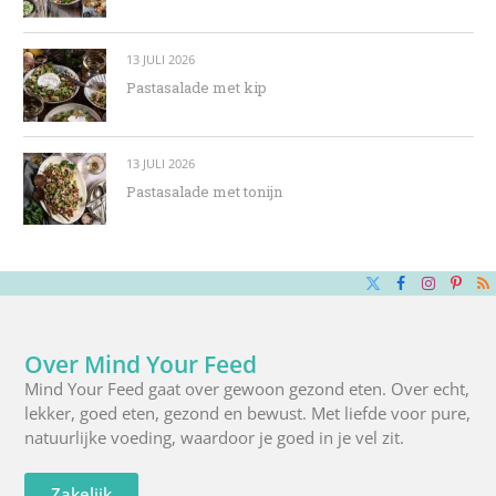
13 JULI 2026
Pastasalade met kip
13 JULI 2026
Pastasalade met tonijn
X
Facebook
Instagra
Pinte
R
(Twitter)
Over Mind Your Feed
Mind Your Feed gaat over gewoon gezond eten. Over echt,
lekker, goed eten, gezond en bewust. Met liefde voor pure,
natuurlijke voeding, waardoor je goed in je vel zit.
Zakelijk