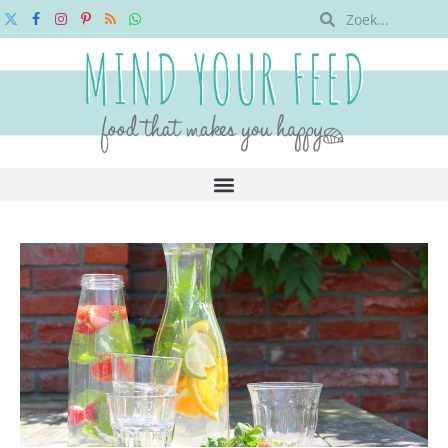
X
Facebook
Instagram
Pinterest
RSS
WhatsApp
(Twitter)