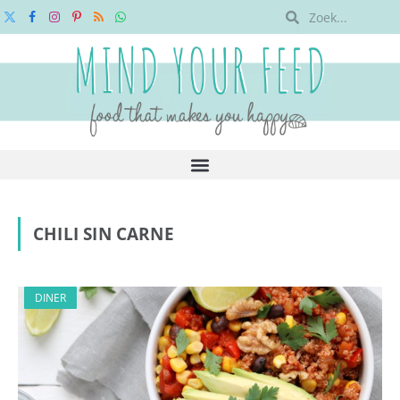
X
Facebook
Instagram
Pinterest
RSS
WhatsApp
(Twitter)
CHILI SIN CARNE
DINER