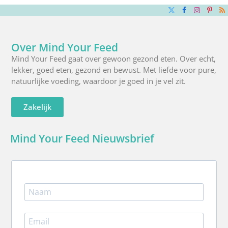
X
Facebook
Instagra
Pinte
R
(Twitter)
Over Mind Your Feed
Mind Your Feed gaat over gewoon gezond eten. Over echt,
lekker, goed eten, gezond en bewust. Met liefde voor pure,
natuurlijke voeding, waardoor je goed in je vel zit.
Zakelijk
Mind Your Feed Nieuwsbrief