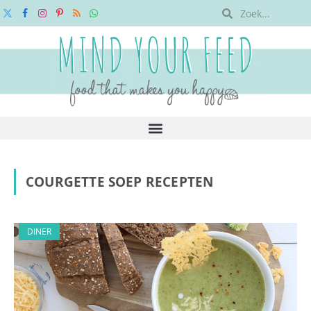
X
Facebook
Instagram
Pinterest
RSS
WhatsApp
(Twitter)
COURGETTE SOEP RECEPTEN
DINER