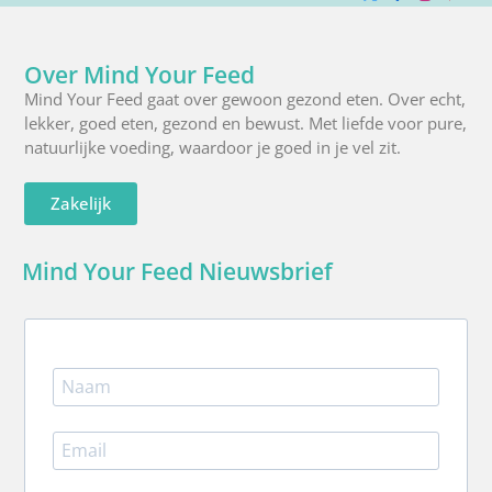
X
Facebook
Instagra
Pinte
R
(Twitter)
Over Mind Your Feed
Mind Your Feed gaat over gewoon gezond eten. Over echt,
lekker, goed eten, gezond en bewust. Met liefde voor pure,
natuurlijke voeding, waardoor je goed in je vel zit.
Zakelijk
Mind Your Feed Nieuwsbrief