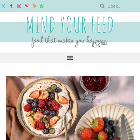
X
Facebook
Instagram
Pinterest
RSS
WhatsApp
(Twitter)