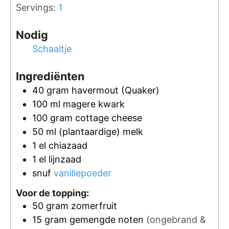
Servings:
1
Nodig
Schaaltje
Ingrediënten
40
gram
havermout
(Quaker)
100
ml
magere kwark
100
gram
cottage cheese
50
ml
(plantaardige) melk
1
el
chiazaad
1
el
lijnzaad
snuf
vanillepoeder
Voor de topping:
50
gram
zomerfruit
15
gram
gemengde noten
(ongebrand &