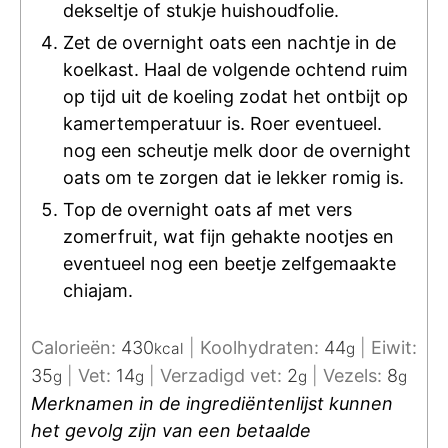
dekseltje of stukje huishoudfolie.
Zet de overnight oats een nachtje in de
koelkast. Haal de volgende ochtend ruim
op tijd uit de koeling zodat het ontbijt op
kamertemperatuur is. Roer eventueel.
nog een scheutje melk door de overnight
oats om te zorgen dat ie lekker romig is.
Top de overnight oats af met vers
zomerfruit, wat fijn gehakte nootjes en
eventueel nog een beetje zelfgemaakte
chiajam.
Calorieën:
430
|
Koolhydraten:
44
|
Eiwit:
kcal
g
35
|
Vet:
14
|
Verzadigd vet:
2
|
Vezels:
8
g
g
g
g
Merknamen in de ingrediëntenlijst kunnen
het gevolg zijn van een betaalde