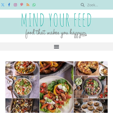
X
Facebook
Instagram
Pinterest
RSS
WhatsApp
(Twitter)