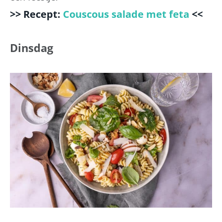
>> Recept:
Couscous salade met feta
<<
Dinsdag