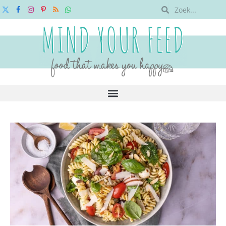
X
Facebook
Instagram
Pinterest
RSS
WhatsApp
(Twitter)