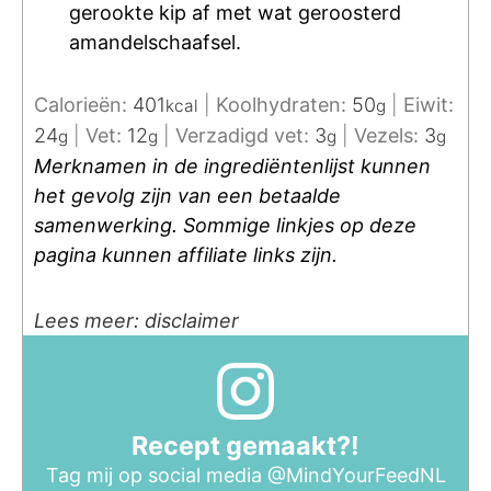
gerookte kip af met wat geroosterd
amandelschaafsel.
Calorieën:
401
|
Koolhydraten:
50
|
Eiwit:
kcal
g
24
|
Vet:
12
|
Verzadigd vet:
3
|
Vezels:
3
g
g
g
g
Merknamen in de ingrediëntenlijst kunnen
het gevolg zijn van een betaalde
samenwerking. Sommige linkjes op deze
pagina kunnen affiliate links zijn.
Lees meer: disclaimer
Recept gemaakt?!
Tag mij op social media
@MindYourFeedNL