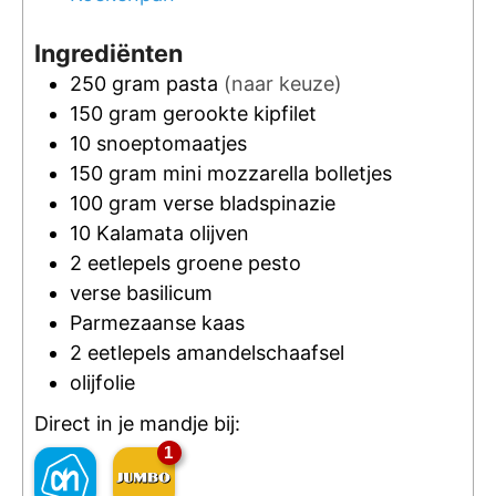
Ingrediënten
250
gram
pasta
(naar keuze)
150
gram
gerookte kipfilet
10
snoeptomaatjes
150
gram
mini mozzarella bolletjes
100
gram
verse bladspinazie
10
Kalamata olijven
2
eetlepels
groene pesto
verse basilicum
Parmezaanse kaas
2
eetlepels
amandelschaafsel
olijfolie
Direct in je mandje bij:
1