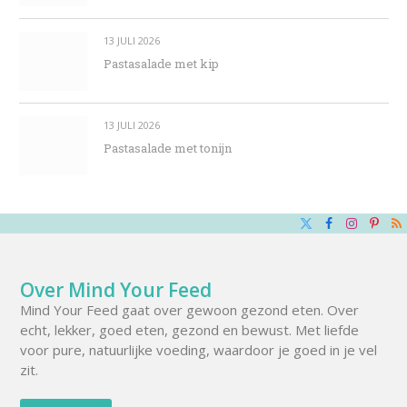
13 JULI 2026
Pastasalade met kip
13 JULI 2026
Pastasalade met tonijn
X
Facebook
Instagra
Pinte
R
(Twitter)
Over Mind Your Feed
Mind Your Feed gaat over gewoon gezond eten. Over
echt, lekker, goed eten, gezond en bewust. Met liefde
voor pure, natuurlijke voeding, waardoor je goed in je vel
zit.