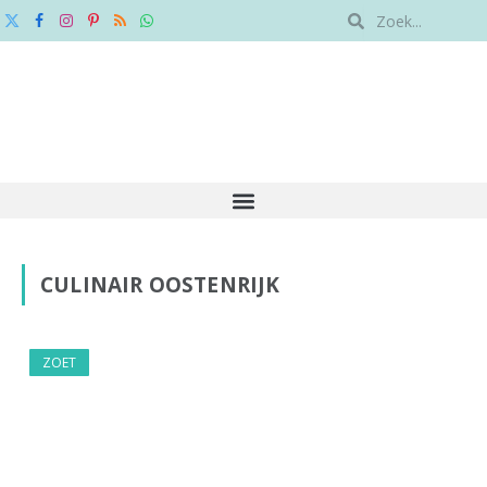
X
Facebook
Instagram
Pinterest
RSS
WhatsApp
(Twitter)
CULINAIR OOSTENRIJK
ZOET