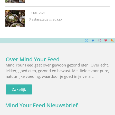
13 JULI 2026
Pastasalade met kip
X
Facebook
Instagra
Pinte
R
(Twitter)
Over Mind Your Feed
Mind Your Feed gaat over gewoon gezond eten. Over echt,
lekker, goed eten, gezond en bewust. Met liefde voor pure,
natuurlijke voeding, waardoor je goed in je vel zit.
Zakelijk
Mind Your Feed Nieuwsbrief