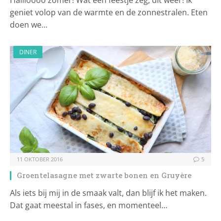
Hallloooo zomer! Wat een feestje zeg, dit weer! Ik
geniet volop van de warmte en de zonnestralen. Eten
doen we…
DINER
11 OKTOBER 2016
5
Groentelasagne met zwarte bonen en Gruyère
Als iets bij mij in de smaak valt, dan blijf ik het maken.
Dat gaat meestal in fases, en momenteel…