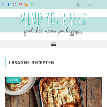
X
Facebook
Instagram
Pinterest
RSS
WhatsApp
(Twitter)
LASAGNE RECEPTEN
DINER