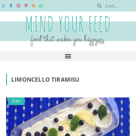
X
Facebook
Instagram
Pinterest
RSS
WhatsApp
(Twitter)
LIMONCELLO TIRAMISU
ZOET