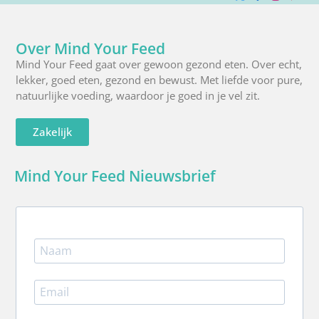
X
Facebook
Instagra
Pinte
R
(Twitter)
Over Mind Your Feed
Mind Your Feed gaat over gewoon gezond eten. Over echt,
lekker, goed eten, gezond en bewust. Met liefde voor pure,
natuurlijke voeding, waardoor je goed in je vel zit.
Zakelijk
Mind Your Feed Nieuwsbrief