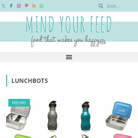
X
Facebook
Instagram
Pinterest
RSS
WhatsApp
(Twitter)
LUNCHBOTS
NIEUWS