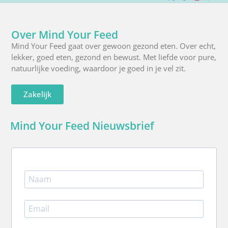
X
Facebook
Instagra
Pinte
R
(Twitter)
Over Mind Your Feed
Mind Your Feed gaat over gewoon gezond eten. Over echt,
lekker, goed eten, gezond en bewust. Met liefde voor pure,
natuurlijke voeding, waardoor je goed in je vel zit.
Zakelijk
Mind Your Feed Nieuwsbrief