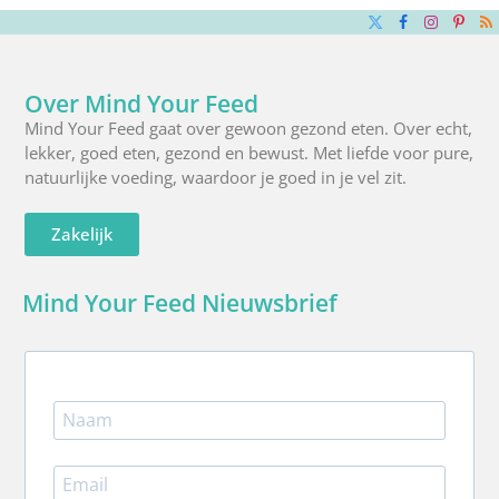
X
Facebook
Instagra
Pinte
R
(Twitter)
Over Mind Your Feed
Mind Your Feed gaat over gewoon gezond eten. Over echt,
lekker, goed eten, gezond en bewust. Met liefde voor pure,
natuurlijke voeding, waardoor je goed in je vel zit.
Zakelijk
Mind Your Feed Nieuwsbrief