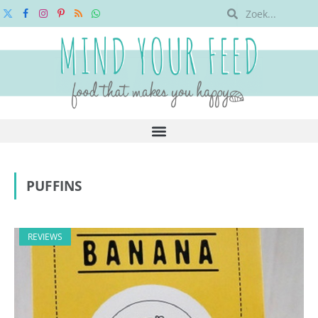
X
Facebook
Instagram
Pinterest
RSS
WhatsApp
(Twitter)
PUFFINS
REVIEWS