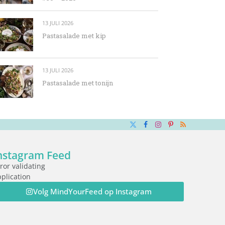
13 JULI 2026
Pastasalade met kip
13 JULI 2026
Pastasalade met tonijn
X
Facebook
Instagram
Pinterest
RSS
(Twitter)
nstagram Feed
ror validating
plication
Volg MindYourFeed op Instagram