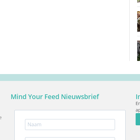
Mind Your Feed Nieuwsbrief
I
Er
ap
e