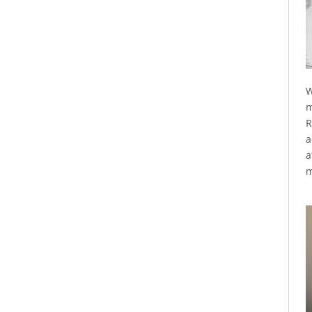
W
m
R
a
a
m