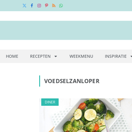
X
Facebook
Instagram
Pinterest
RSS
WhatsApp
(Twitter)
HOME
RECEPTEN
WEEKMENU
INSPIRATIE
VOEDSELZANLOPER
DINER