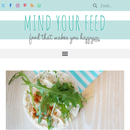
X
Facebook
Instagram
Pinterest
RSS
WhatsApp
(Twitter)