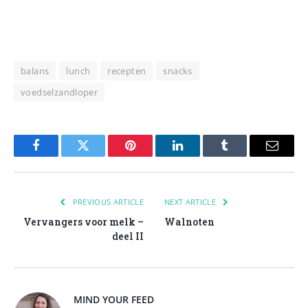
balans
lunch
recepten
snacks
voedselzandloper
Facebook
Twitter
Pinterest
LinkedIn
Tumblr
Email
PREVIOUS ARTICLE
NEXT ARTICLE
Vervangers voor melk –
Walnoten
deel II
MIND YOUR FEED