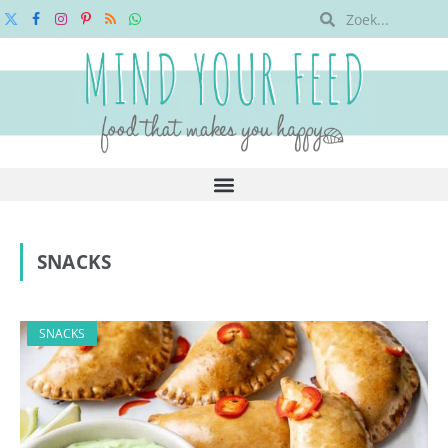
X
Facebook
Instagram
Pinterest
RSS
WhatsApp
(Twitter)
SNACKS
SNACKS