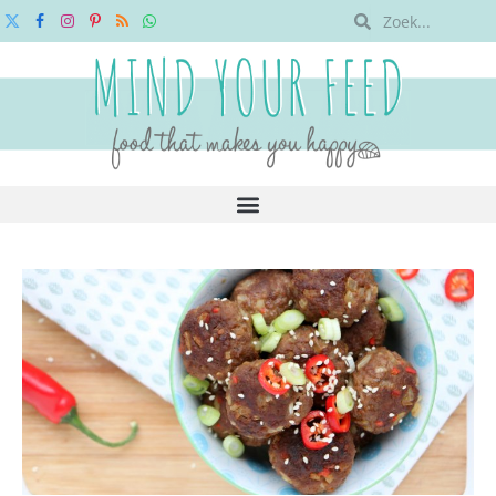
X
Facebook
Instagram
Pinterest
RSS
WhatsApp
(Twitter)