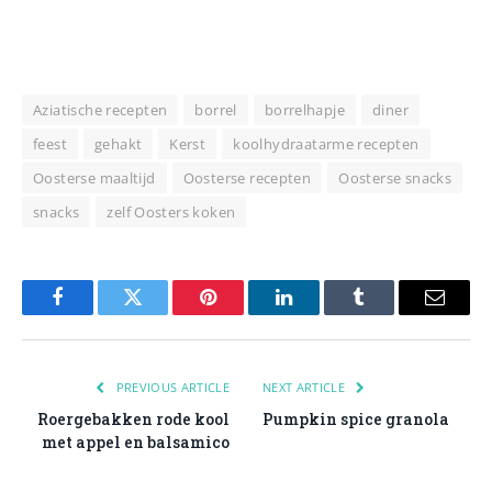
Aziatische recepten
borrel
borrelhapje
diner
feest
gehakt
Kerst
koolhydraatarme recepten
Oosterse maaltijd
Oosterse recepten
Oosterse snacks
snacks
zelf Oosters koken
Facebook
Twitter
Pinterest
LinkedIn
Tumblr
Email
PREVIOUS ARTICLE
NEXT ARTICLE
Roergebakken rode kool
Pumpkin spice granola
met appel en balsamico