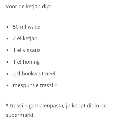
Voor de ketjap dip:
50 ml water
2 el ketjap
1 el vissaus
1 el honing
2 tl boekweitmeel
mespuntje trassi *
* trassi = garnalenpasta, je koopt dit in de
supermarkt