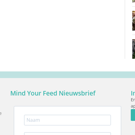
Mind Your Feed Nieuwsbrief
I
Er
ap
e