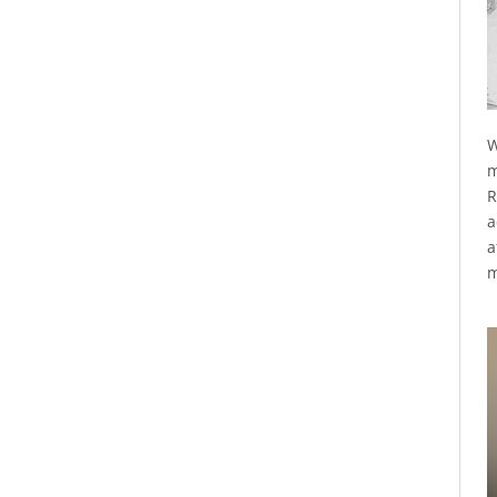
W
m
R
a
a
m