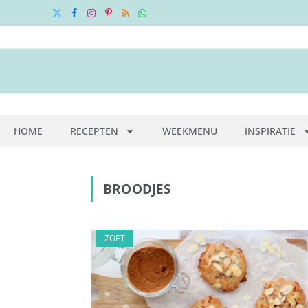
X
Facebook
Instagram
Pinterest
RSS
WhatsApp
(Twitter)
HOME
RECEPTEN
WEEKMENU
INSPIRATIE
BROODJES
ZOET