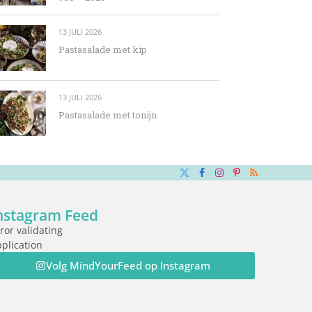
13 JULI 2026
Pastasalade met kip
13 JULI 2026
Pastasalade met tonijn
X
Facebook
Instagram
Pinterest
RSS
(Twitter)
nstagram Feed
ror validating
plication
Volg MindYourFeed op Instagram