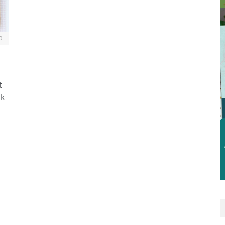
0
t
ik