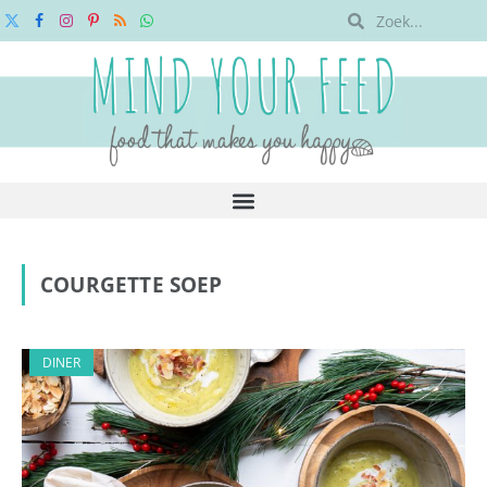
X
Facebook
Instagram
Pinterest
RSS
WhatsApp
(Twitter)
COURGETTE SOEP
DINER