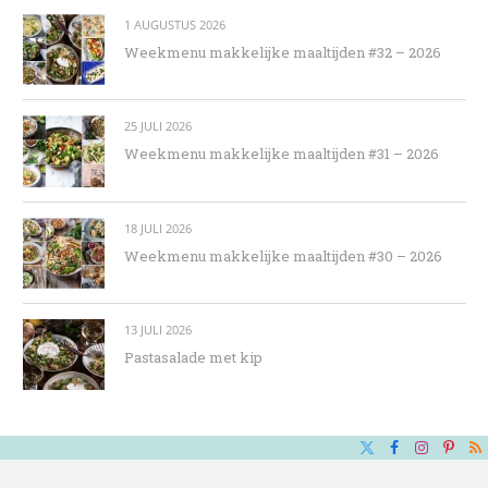
1 AUGUSTUS 2026
Weekmenu makkelijke maaltijden #32 – 2026
25 JULI 2026
Weekmenu makkelijke maaltijden #31 – 2026
18 JULI 2026
Weekmenu makkelijke maaltijden #30 – 2026
13 JULI 2026
Pastasalade met kip
X
Facebook
Instagra
Pinte
R
(Twitter)