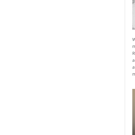
W
m
R
a
a
m