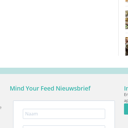
Mind Your Feed Nieuwsbrief
I
Er
ap
e