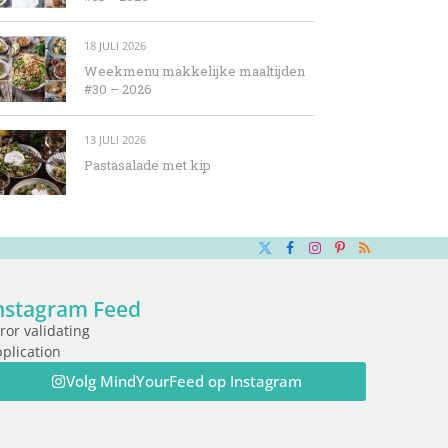
18 JULI 2026
Weekmenu makkelijke maaltijden
#30 – 2026
13 JULI 2026
Pastasalade met kip
X
Facebook
Instagram
Pinterest
RSS
(Twitter)
nstagram Feed
ror validating
plication
Volg MindYourFeed op Instagram