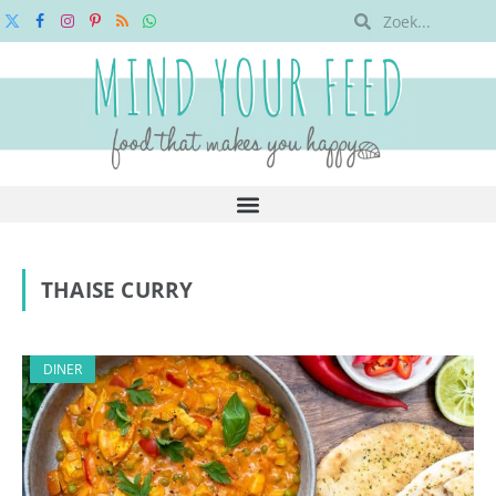
X
Facebook
Instagram
Pinterest
RSS
WhatsApp
(Twitter)
THAISE CURRY
DINER