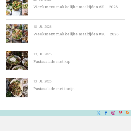
Weekmenu makkelijke maaltijden #31 – 2026
18 JULI 2026
Weekmenu makkelijke maaltijden #30 – 2026
13 JULI 2026
Pastasalade met kip
13 JULI 2026
Pastasalade met tonijn
X
Facebook
Instagra
Pinte
R
(Twitter)