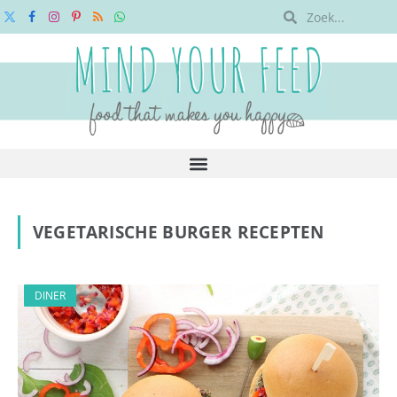
X
Facebook
Instagram
Pinterest
RSS
WhatsApp
(Twitter)
VEGETARISCHE BURGER RECEPTEN
DINER