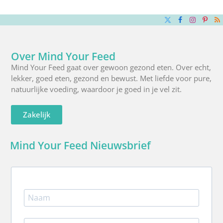
X
Facebook
Instagra
Pinte
R
(Twitter)
Over Mind Your Feed
Mind Your Feed gaat over gewoon gezond eten. Over echt,
lekker, goed eten, gezond en bewust. Met liefde voor pure,
natuurlijke voeding, waardoor je goed in je vel zit.
Zakelijk
Mind Your Feed Nieuwsbrief