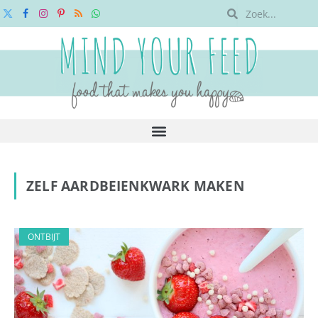
X
Facebook
Instagram
Pinterest
RSS
WhatsApp
(Twitter)
ZELF AARDBEIENKWARK MAKEN
ONTBIJT