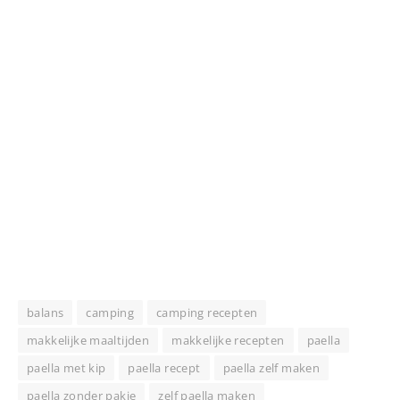
balans
camping
camping recepten
makkelijke maaltijden
makkelijke recepten
paella
paella met kip
paella recept
paella zelf maken
paella zonder pakje
zelf paella maken