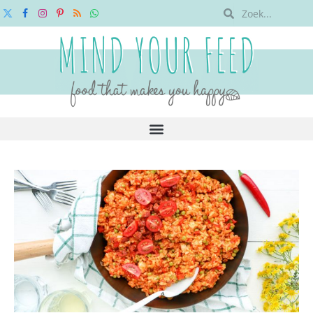
X
Facebook
Instagram
Pinterest
RSS
WhatsApp
(Twitter)