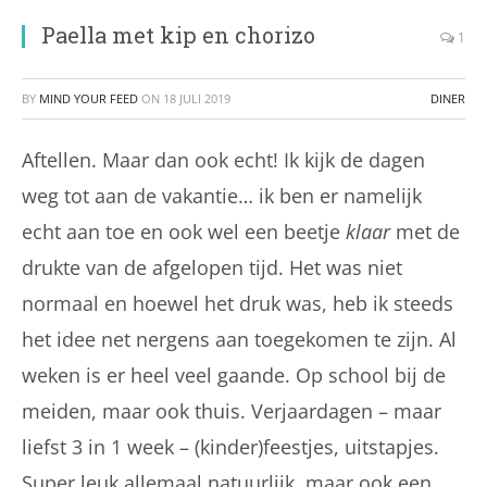
Paella met kip en chorizo
1
BY
MIND YOUR FEED
ON
18 JULI 2019
DINER
Aftellen. Maar dan ook echt! Ik kijk de dagen
weg tot aan de vakantie… ik ben er namelijk
echt aan toe en ook wel een beetje
klaar
met de
drukte van de afgelopen tijd. Het was niet
normaal en hoewel het druk was, heb ik steeds
het idee net nergens aan toegekomen te zijn. Al
weken is er heel veel gaande. Op school bij de
meiden, maar ook thuis. Verjaardagen – maar
liefst 3 in 1 week – (kinder)feestjes, uitstapjes.
Super leuk allemaal natuurlijk, maar ook een