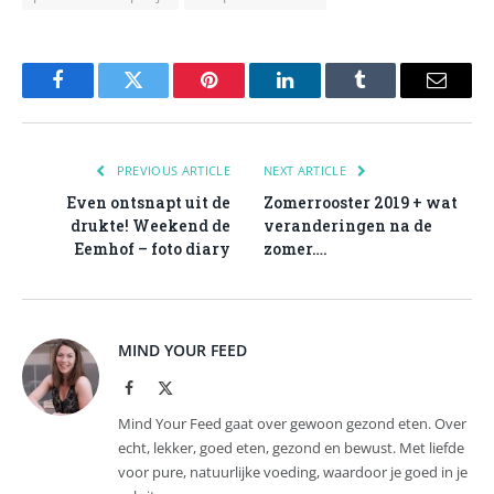
Facebook
Twitter
Pinterest
LinkedIn
Tumblr
Email
PREVIOUS ARTICLE
NEXT ARTICLE
Even ontsnapt uit de
Zomerrooster 2019 + wat
drukte! Weekend de
veranderingen na de
Eemhof – foto diary
zomer….
MIND YOUR FEED
Facebook
X
(Twitter)
Mind Your Feed gaat over gewoon gezond eten. Over
echt, lekker, goed eten, gezond en bewust. Met liefde
voor pure, natuurlijke voeding, waardoor je goed in je