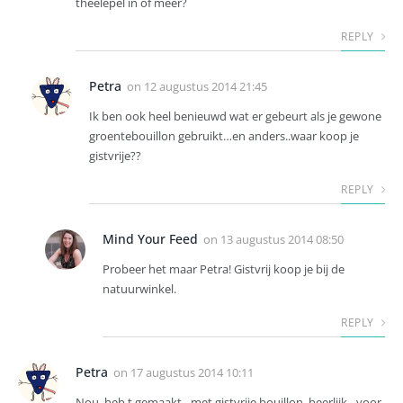
theelepel in of meer?
REPLY
Petra
on
12 augustus 2014 21:45
Ik ben ook heel benieuwd wat er gebeurt als je gewone
groentebouillon gebruikt…en anders..waar koop je
gistvrije??
REPLY
Mind Your Feed
on
13 augustus 2014 08:50
Probeer het maar Petra! Gistvrij koop je bij de
natuurwinkel.
REPLY
Petra
on
17 augustus 2014 10:11
Nou, heb t gemaakt…met gistvrije bouillon, heerlijk…voor