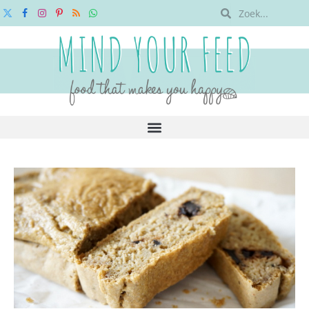
X
Facebook
Instagram
Pinterest
RSS
WhatsApp
(Twitter)