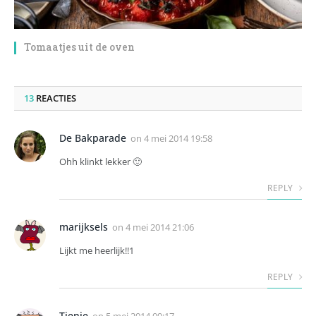
Tomaatjes uit de oven
13
REACTIES
De Bakparade
on
4 mei 2014 19:58
Ohh klinkt lekker 🙂
REPLY
marijksels
on
4 mei 2014 21:06
Lijkt me heerlijk!!1
REPLY
Tienie