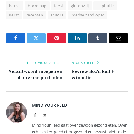
borrel
borrelhap
feest
glutenvrij
inspiratie
Kerst
recepten
snacks
voedselzandloper
Facebook
Twitter
Pinterest
LinkedIn
Tumblr
Email
PREVIOUS ARTICLE
NEXT ARTICLE
Verantwoord snoepen en
Review Boc’n Roll +
duurzame producten
winactie
MIND YOUR FEED
Facebook
X
(Twitter)
Mind Your Feed gaat over gewoon gezond eten. Over
echt, lekker, goed eten, gezond en bewust. Met liefde