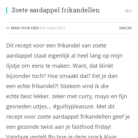
Zoete aardappel frikandellen
6
BY
MIND YOUR FEED
ON
14 JULI 2017
SNACKS
Dit recept voor een frikandel van zoete
aardappel staat eigenlijk al heel lang op mijn
lijstje om eens te maken. Want, dat klinkt
bijzonder toch? Hoe smaakt dat? Eet je dan
een
echte
frikandel?! Stiekem vind ik die
echte
best lekker, zeker met curry, mayo en fijn
gesneden uitjes… #guiltypleasure. Met dit
recept voor zoete aardappel frikandellen geef je
een gezonde twist aan je fastfood friday!
Vandaag vertelt Bo hoe je deze snack klaar