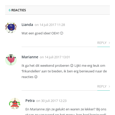
6
REACTIES
Lianda
on
14 juli 2017 11:28
Wat een goed idee! OEH! 🙂
REPLY
Marianne
on
14 juli 2017 13:01
Ik ga het dit weekend proberen 😉 Lijkt me erg leuk om
‘frikandellen’ aan te bieden, ik ben erg benieuwd naar de
reacties 😉
REPLY
Petra
on
30 juli 2017 12:23
En Marianne zijn ze gelukt en waren ze lekker? Bij ons
staan ze vanavond op het menu, ben heel benieuwd!