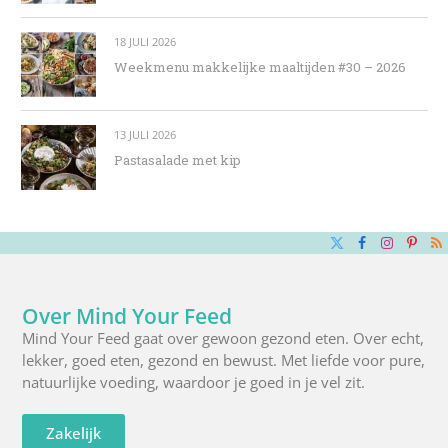
18 JULI 2026
Weekmenu makkelijke maaltijden #30 – 2026
13 JULI 2026
Pastasalade met kip
X
Facebook
Instagra
Pinte
R
(Twitter)
Over Mind Your Feed
Mind Your Feed gaat over gewoon gezond eten. Over echt,
lekker, goed eten, gezond en bewust. Met liefde voor pure,
natuurlijke voeding, waardoor je goed in je vel zit.
Zakelijk