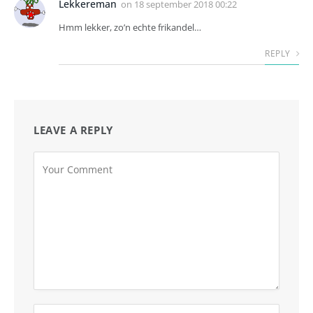
Lekkereman
on
18 september 2018 00:22
Hmm lekker, zo’n echte frikandel…
REPLY
LEAVE A REPLY