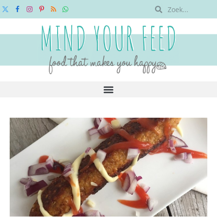
X
Facebook
Instagram
Pinterest
RSS
WhatsApp
(Twitter)