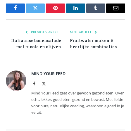
Facebook
Twitter
Pinterest
LinkedIn
Tumblr
Email
PREVIOUS ARTICLE
NEXT ARTICLE
Italiaanse bonensalade
Fruitwater maken: 5
met rucola en olijven
heerlijke combinaties
MIND YOUR FEED
Facebook
X
(Twitter)
Mind Your Feed gaat over gewoon gezond eten. Over
echt, lekker, goed eten, gezond en bewust. Met liefde
voor pure, natuurlijke voeding, waardoor je goed in je
vel zit.