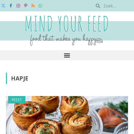
X
Facebook
Instagram
Pinterest
RSS
WhatsApp
(Twitter)
HAPJE
FEEST