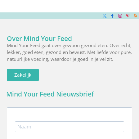
X
Facebook
Instagra
Pinte
R
(Twitter)
Over Mind Your Feed
Mind Your Feed gaat over gewoon gezond eten. Over echt,
lekker, goed eten, gezond en bewust. Met liefde voor pure,
natuurlijke voeding, waardoor je goed in je vel zit.
Zakelijk
Mind Your Feed Nieuwsbrief