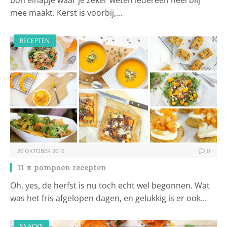
borrelhapje waar je zeker weten iedereen heel blij
mee maakt. Kerst is voorbij,…
RECEPTEN
20 OKTOBER 2016
0
11 x pompoen recepten
Oh, yes, de herfst is nu toch echt wel begonnen. Wat
was het fris afgelopen dagen, en gelukkig is er ook…
SNACKS