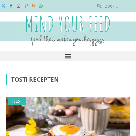
X
Facebook
Instagram
Pinterest
RSS
WhatsApp
(Twitter)
TOSTI RECEPTEN
FEEST