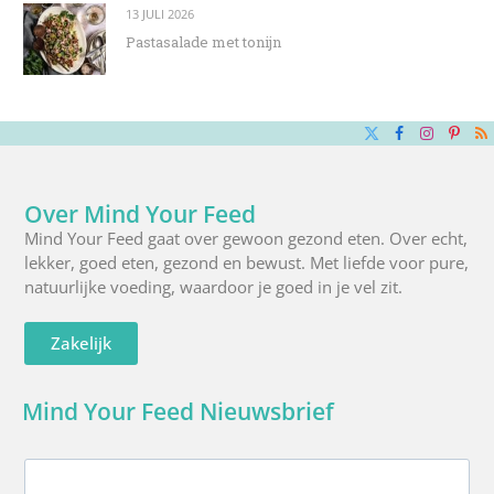
13 JULI 2026
Pastasalade met tonijn
X
Facebook
Instagra
Pinte
R
(Twitter)
Over Mind Your Feed
Mind Your Feed gaat over gewoon gezond eten. Over echt,
lekker, goed eten, gezond en bewust. Met liefde voor pure,
natuurlijke voeding, waardoor je goed in je vel zit.
Zakelijk
Mind Your Feed Nieuwsbrief