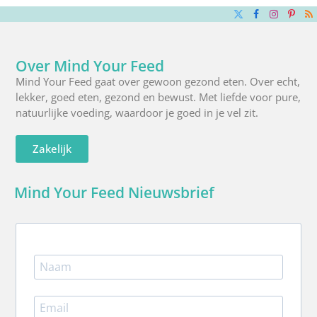
X
Facebook
Instagra
Pinte
R
(Twitter)
Over Mind Your Feed
Mind Your Feed gaat over gewoon gezond eten. Over echt,
lekker, goed eten, gezond en bewust. Met liefde voor pure,
natuurlijke voeding, waardoor je goed in je vel zit.
Zakelijk
Mind Your Feed Nieuwsbrief