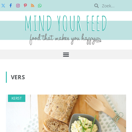
X
Facebook
Instagram
Pinterest
RSS
WhatsApp
(Twitter)
VERS
KERST