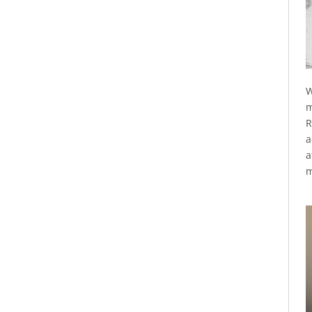
W
m
R
a
a
m