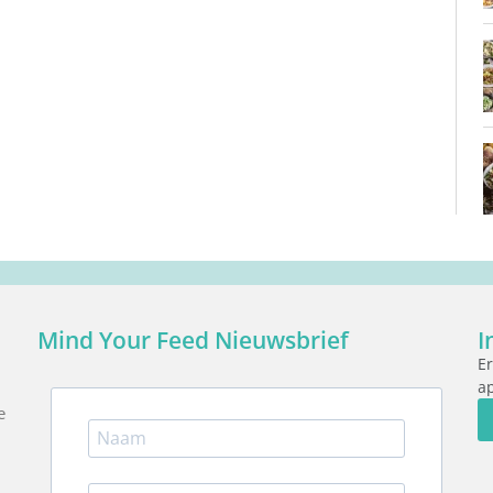
Mind Your Feed Nieuwsbrief
I
Er
ap
e