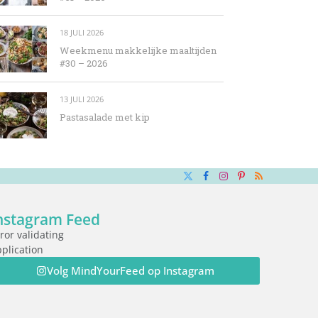
18 JULI 2026
Weekmenu makkelijke maaltijden
#30 – 2026
13 JULI 2026
Pastasalade met kip
X
Facebook
Instagram
Pinterest
RSS
(Twitter)
nstagram Feed
ror validating
plication
Volg MindYourFeed op Instagram