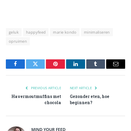
geluk
happyfeed
marie kondo
minimaliseren
opruimen
Facebook
Twitter
Pinterest
LinkedIn
Tumblr
Email
PREVIOUS ARTICLE
NEXT ARTICLE
Havermoutmuffins met
Gezonder eten, hoe
chocola
beginnen?
MIND YOUR FEED