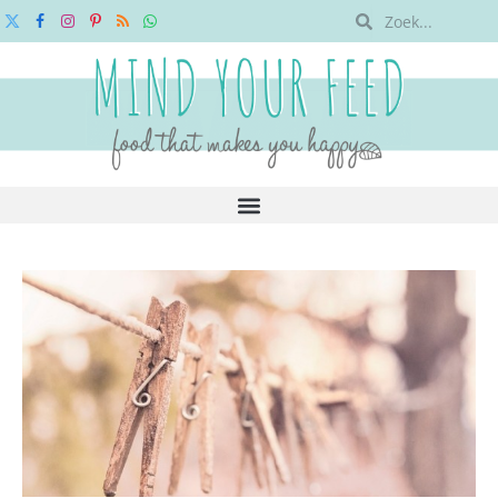
X
Facebook
Instagram
Pinterest
RSS
WhatsApp
(Twitter)