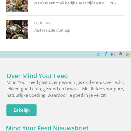
Weekmenu makkelijke maaltijden #30 – 2026
13 JULI 2026
Pastasalade met kip
X
Facebook
Instagra
Pinte
R
(Twitter)
Over Mind Your Feed
Mind Your Feed gaat over gewoon gezond eten. Over echt,
lekker, goed eten, gezond en bewust. Met liefde voor pure,
natuurlijke voeding, waardoor je goed in je vel zit.
Zakelijk
Mind Your Feed Nieuwsbrief