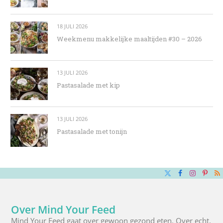
18 JULI 2026
Weekmenu makkelijke maaltijden #30 – 2026
13 JULI 2026
Pastasalade met kip
13 JULI 2026
Pastasalade met tonijn
X
Facebook
Instagra
Pinte
R
(Twitter)
Over Mind Your Feed
Mind Your Feed gaat over gewoon gezond eten. Over echt,