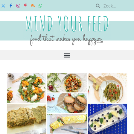
X
Facebook
Instagram
Pinterest
RSS
WhatsApp
(Twitter)